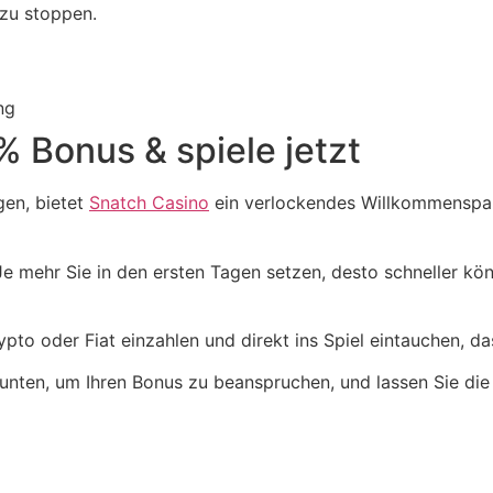
 zu stoppen.
g
ng
% Bonus & spiele jetzt
gen, bietet
Snatch Casino
ein verlockendes Willkommenspak
 Je mehr Sie in den ersten Tagen setzen, desto schneller k
to oder Fiat einzahlen und direkt ins Spiel eintauchen, das
e unten, um Ihren Bonus zu beanspruchen, und lassen Sie di