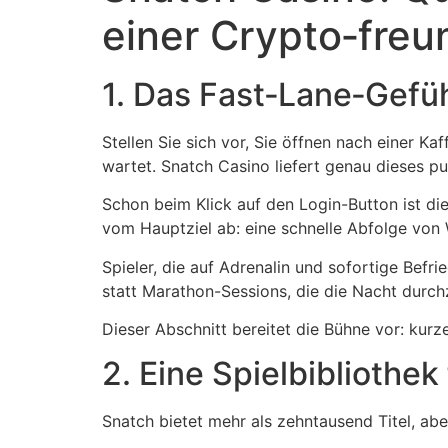
einer Crypto‑freu
1. Das Fast‑Lane‑Gefü
Stellen Sie sich vor, Sie öffnen nach einer K
wartet. Snatch Casino liefert genau dieses pu
Schon beim Klick auf den Login-Button ist di
vom Hauptziel ab: eine schnelle Abfolge von
Spieler, die auf Adrenalin und sofortige Bef
statt Marathon-Sessions, die die Nacht durch
Dieser Abschnitt bereitet die Bühne vor: kurz
2. Eine Spielbibliothe
Snatch bietet mehr als zehntausend Titel, abe