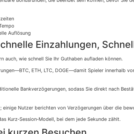
rsehbare Bonusrunden, die beendet sein können, bevor Sie 
zeiten
 Tempo
lle Auflösung
Schnelle Einzahlungen, Schne
rn auch, wie schnell Sie Ihr Guthaben aufladen können.
ährungen—BTC, ETH, LTC, DOGE—damit Spieler innerhalb vo
ditionelle Bankverzögerungen, sodass Sie direkt nach Best
; einige Nutzer berichten von Verzögerungen über die bew
das Kurz‑Session‑Modell, bei dem jede Sekunde zählt.
bei kurzen Besuchen