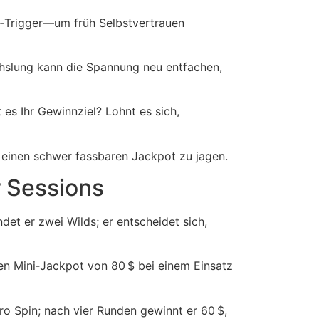
n‑Trigger—um früh Selbstvertrauen
chslung kann die Spannung neu entfachen,
es Ihr Gewinnziel? Lohnt es sich,
 einen schwer fassbaren Jackpot zu jagen.
r Sessions
ndet er zwei Wilds; er entscheidet sich,
en Mini‑Jackpot von 80 $ bei einem Einsatz
pro Spin; nach vier Runden gewinnt er 60 $,