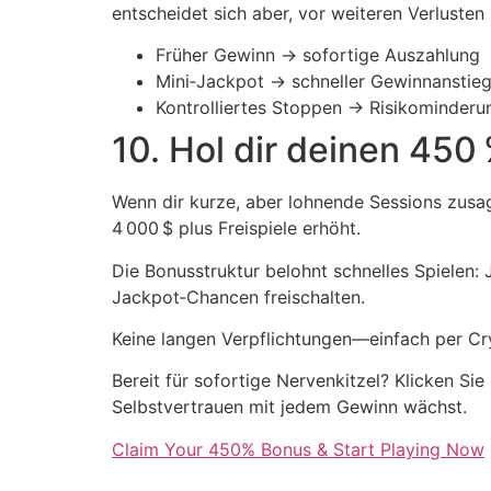
entscheidet sich aber, vor weiteren Verlusten
Früher Gewinn → sofortige Auszahlung
Mini‑Jackpot → schneller Gewinnanstie
Kontrolliertes Stoppen → Risikominderu
10. Hol dir deinen 450 
Wenn dir kurze, aber lohnende Sessions zusa
4 000 $ plus Freispiele erhöht.
Die Bonusstruktur belohnt schnelles Spielen:
Jackpot‑Chancen freischalten.
Keine langen Verpflichtungen—einfach per Cryp
Bereit für sofortige Nervenkitzel? Klicken Si
Selbstvertrauen mit jedem Gewinn wächst.
Claim Your 450% Bonus & Start Playing Now