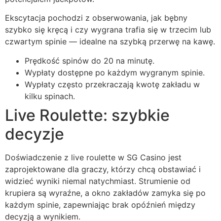
Ekscytacja pochodzi z obserwowania, jak bębny
szybko się kręcą i czy wygrana trafia się w trzecim lub
czwartym spinie — idealne na szybką przerwę na kawę.
Prędkość spinów do 20 na minutę.
Wypłaty dostępne po każdym wygranym spinie.
Wypłaty często przekraczają kwotę zakładu w
kilku spinach.
Live Roulette: szybkie
decyzje
Doświadczenie z live roulette w SG Casino jest
zaprojektowane dla graczy, którzy chcą obstawiać i
widzieć wyniki niemal natychmiast. Strumienie od
krupiera są wyraźne, a okno zakładów zamyka się po
każdym spinie, zapewniając brak opóźnień między
decyzją a wynikiem.