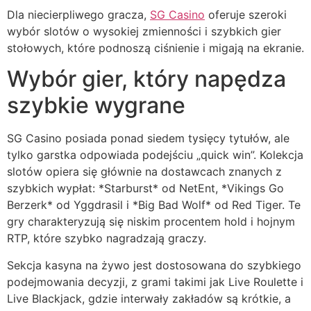
Dla niecierpliwego gracza,
SG Casino
oferuje szeroki
wybór slotów o wysokiej zmienności i szybkich gier
stołowych, które podnoszą ciśnienie i migają na ekranie.
Wybór gier, który napędza
szybkie wygrane
SG Casino posiada ponad siedem tysięcy tytułów, ale
tylko garstka odpowiada podejściu „quick win”. Kolekcja
slotów opiera się głównie na dostawcach znanych z
szybkich wypłat: *Starburst* od NetEnt, *Vikings Go
Berzerk* od Yggdrasil i *Big Bad Wolf* od Red Tiger. Te
gry charakteryzują się niskim procentem hold i hojnym
RTP, które szybko nagradzają graczy.
Sekcja kasyna na żywo jest dostosowana do szybkiego
podejmowania decyzji, z grami takimi jak Live Roulette i
Live Blackjack, gdzie interwały zakładów są krótkie, a