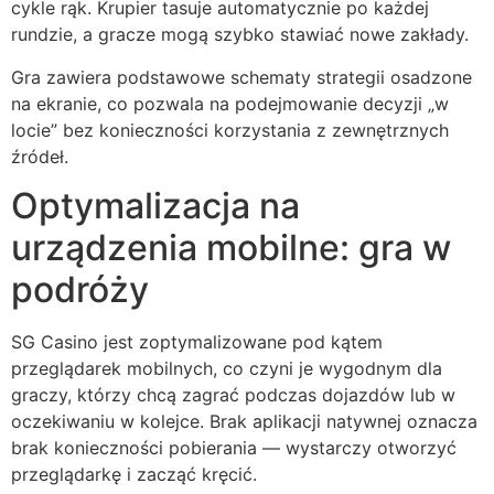
cykle rąk. Krupier tasuje automatycznie po każdej
rundzie, a gracze mogą szybko stawiać nowe zakłady.
Gra zawiera podstawowe schematy strategii osadzone
na ekranie, co pozwala na podejmowanie decyzji „w
locie” bez konieczności korzystania z zewnętrznych
źródeł.
Optymalizacja na
urządzenia mobilne: gra w
podróży
SG Casino jest zoptymalizowane pod kątem
przeglądarek mobilnych, co czyni je wygodnym dla
graczy, którzy chcą zagrać podczas dojazdów lub w
oczekiwaniu w kolejce. Brak aplikacji natywnej oznacza
brak konieczności pobierania — wystarczy otworzyć
przeglądarkę i zacząć kręcić.