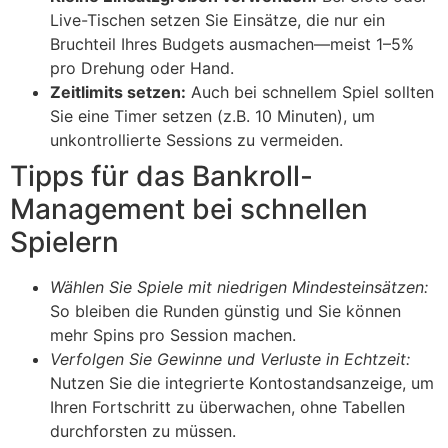
Live-Tischen setzen Sie Einsätze, die nur ein
Bruchteil Ihres Budgets ausmachen—meist 1–5%
pro Drehung oder Hand.
Zeitlimits setzen:
Auch bei schnellem Spiel sollten
Sie eine Timer setzen (z.B. 10 Minuten), um
unkontrollierte Sessions zu vermeiden.
Tipps für das Bankroll-
Management bei schnellen
Spielern
Wählen Sie Spiele mit niedrigen Mindesteinsätzen:
So bleiben die Runden günstig und Sie können
mehr Spins pro Session machen.
Verfolgen Sie Gewinne und Verluste in Echtzeit:
Nutzen Sie die integrierte Kontostandsanzeige, um
Ihren Fortschritt zu überwachen, ohne Tabellen
durchforsten zu müssen.