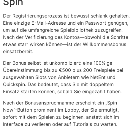
Spin
Der Registrierungsprozess ist bewusst schlank gehalten.
Eine einzige E-Mail-Adresse und ein Passwort genügen,
um auf die umfangreiche Spielbibliothek zuzugreifen.
Nach der Verifizierung des Kontos—obwohl die Schritte
etwas starr wirken können—ist der Willkommensbonus
einsatzbereit.
Der Bonus selbst ist unkompliziert: eine 100%ige
Übereinstimmung bis zu €500 plus 200 Freispiele bei
ausgewählten Slots von Anbietern wie NetEnt und
Quickspin. Das bedeutet, dass Sie mit doppeltem
Einsatz starten können, sobald Sie eingezahlt haben.
Nach der Bonusanspruchnahme erscheint ein „Spin
Now“-Button prominent im Lobby, der Sie ermutigt,
sofort mit dem Spielen zu beginnen, anstatt sich im
Interface zu verlieren oder auf Tutorials zu warten.