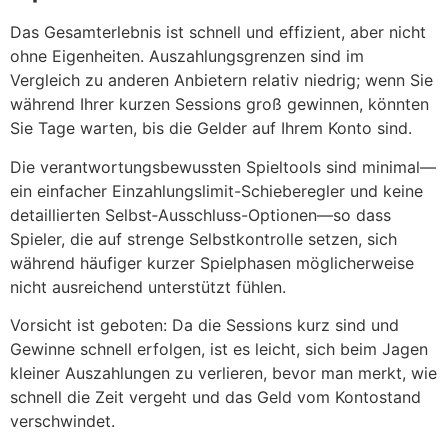
Das Gesamterlebnis ist schnell und effizient, aber nicht
ohne Eigenheiten. Auszahlungsgrenzen sind im
Vergleich zu anderen Anbietern relativ niedrig; wenn Sie
während Ihrer kurzen Sessions groß gewinnen, könnten
Sie Tage warten, bis die Gelder auf Ihrem Konto sind.
Die verantwortungsbewussten Spieltools sind minimal—
ein einfacher Einzahlungslimit-Schieberegler und keine
detaillierten Selbst‑Ausschluss-Optionen—so dass
Spieler, die auf strenge Selbstkontrolle setzen, sich
während häufiger kurzer Spielphasen möglicherweise
nicht ausreichend unterstützt fühlen.
Vorsicht ist geboten: Da die Sessions kurz sind und
Gewinne schnell erfolgen, ist es leicht, sich beim Jagen
kleiner Auszahlungen zu verlieren, bevor man merkt, wie
schnell die Zeit vergeht und das Geld vom Kontostand
verschwindet.