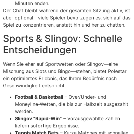
Minuten enden.
Der Chat bleibt während der gesamten Sitzung aktiv, ist
aber optional—viele Spieler bevorzugen es, sich auf das
Spiel zu konzentrieren, anstatt hin und her zu chatten.
Sports & Slingov: Schnelle
Entscheidungen
Wenn Sie eher auf Sportwetten oder Slingov—eine
Mischung aus Slots und Bingo—stehen, bietet Polestar
ein optimiertes Erlebnis, das Ihrem Bedürfnis nach
Geschwindigkeit entspricht.
Football & Basketball
– Over/Under- und
Moneyline-Wetten, die bis zur Halbzeit ausgezahlt
werden.
Slingov “Rapid‑Win”
– Vorausgewählte Zahlen
liefern sofortige Ergebnisse.
Tennis Match Bets
– Kurze Matches mit schnellen