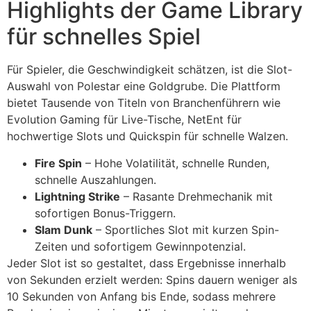
Highlights der Game Library
für schnelles Spiel
Für Spieler, die Geschwindigkeit schätzen, ist die Slot-
Auswahl von Polestar eine Goldgrube. Die Plattform
bietet Tausende von Titeln von Branchenführern wie
Evolution Gaming für Live-Tische, NetEnt für
hochwertige Slots und Quickspin für schnelle Walzen.
Fire Spin
– Hohe Volatilität, schnelle Runden,
schnelle Auszahlungen.
Lightning Strike
– Rasante Drehmechanik mit
sofortigen Bonus-Triggern.
Slam Dunk
– Sportliches Slot mit kurzen Spin-
Zeiten und sofortigem Gewinnpotenzial.
Jeder Slot ist so gestaltet, dass Ergebnisse innerhalb
von Sekunden erzielt werden: Spins dauern weniger als
10 Sekunden von Anfang bis Ende, sodass mehrere