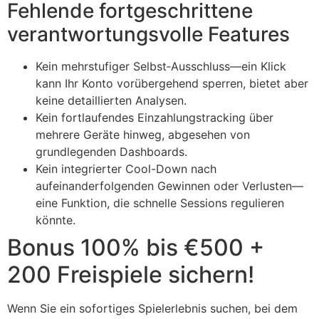
Fehlende fortgeschrittene
verantwortungsvolle Features
Kein mehrstufiger Selbst‑Ausschluss—ein Klick
kann Ihr Konto vorübergehend sperren, bietet aber
keine detaillierten Analysen.
Kein fortlaufendes Einzahlungstracking über
mehrere Geräte hinweg, abgesehen von
grundlegenden Dashboards.
Kein integrierter Cool-Down nach
aufeinanderfolgenden Gewinnen oder Verlusten—
eine Funktion, die schnelle Sessions regulieren
könnte.
Bonus 100% bis €500 +
200 Freispiele sichern!
Wenn Sie ein sofortiges Spielerlebnis suchen, bei dem