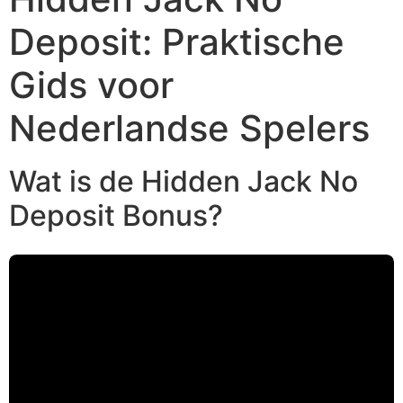
Deposit: Praktische
Gids voor
Nederlandse Spelers
Wat is de Hidden Jack No
Deposit Bonus?