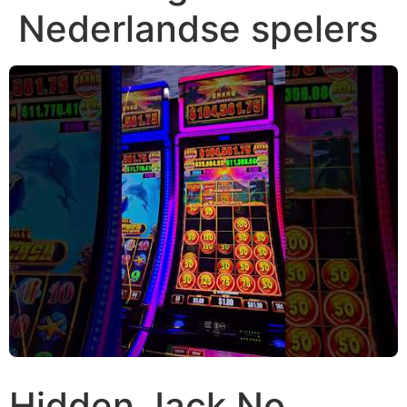
Nederlandse spelers
Hidden Jack No