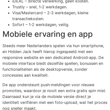
iDEAL – directe verwerking, geen kosten.
Trustly – snel, 1‑2 werkdagen.
Visa/Mastercard – 2‑3 werkdagen, kleine
transactiekosten.
Sofort – 1‑2 werkdagen, veilig.
Mobiele ervaring en app
Steeds meer Nederlanders spelen via hun smartphone,
en Hidden Jack heeft hierop ingespeeld met een
responsive website en een dedicated Android‑app. De
mobiele interface biedt dezelfde spellen, bonussen en
functionaliteiten als de desktopversie, zonder
concessies aan kwaliteit.
De app ondersteunt push‑meldingen voor nieuwe
promoties, waardoor je nooit een extra gratis spin mist.
Daarnaast kun je via de mobiele versie direct je
identiteit verifiëren met een foto‑upload, wat het proces
nog sneller maakt.