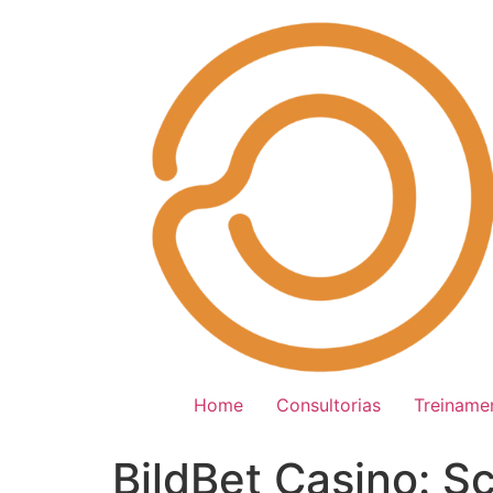
Skip
to
content
Home
Consultorias
Treiname
BildBet Casino: S