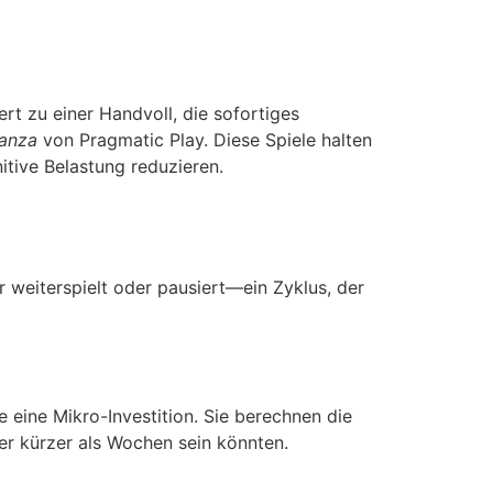
t zu einer Handvoll, die sofortiges
anza
von Pragmatic Play. Diese Spiele halten
itive Belastung reduzieren.
r weiterspielt oder pausiert—ein Zyklus, der
 eine Mikro-Investition. Sie berechnen die
aber kürzer als Wochen sein könnten.