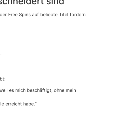
schneidert sind
er Free Spins auf beliebte Titel fördern
.
bt:
weil es mich beschäftigt, ohne mein
e erreicht habe.“