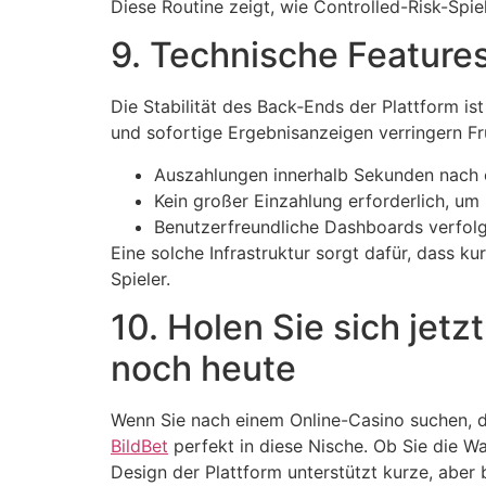
Diese Routine zeigt, wie Controlled-Risk-Spiel
9. Technische Features
Die Stabilität des Back‑Ends der Plattform is
und sofortige Ergebnisanzeigen verringern Fr
Auszahlungen innerhalb Sekunden nach 
Kein großer Einzahlung erforderlich, um 
Benutzerfreundliche Dashboards verfolg
Eine solche Infrastruktur sorgt dafür, dass ku
Spieler.
10. Holen Sie sich jetz
noch heute
Wenn Sie nach einem Online-Casino suchen, da
BildBet
perfekt in diese Nische. Ob Sie die W
Design der Plattform unterstützt kurze, abe