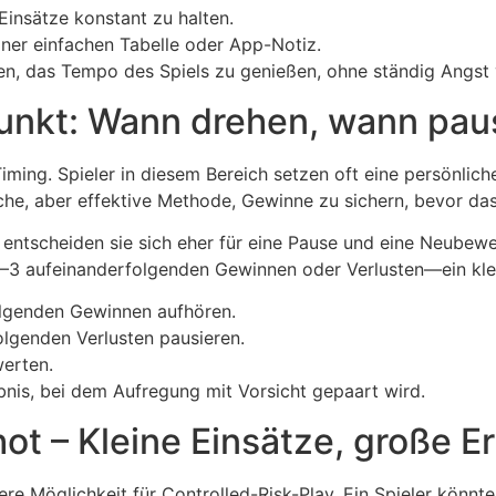
Einsätze konstant zu halten.
iner einfachen Tabelle oder App-Notiz.
hnen, das Tempo des Spiels zu genießen, ohne ständig Angst
unkt: Wann drehen, wann pau
iming. Spieler in diesem Bereich setzen oft eine persönlic
nfache, aber effektive Methode, Gewinne zu sichern, bevor 
entscheiden sie sich eher für eine Pause und eine Neubewer
–3 aufeinanderfolgenden Gewinnen oder Verlusten—ein klein
olgenden Gewinnen aufhören.
olgenden Verlusten pausieren.
erten.
nis, bei dem Aufregung mit Vorsicht gepaart wird.
ot – Kleine Einsätze, große 
ere Möglichkeit für Controlled-Risk-Play. Ein Spieler könnt