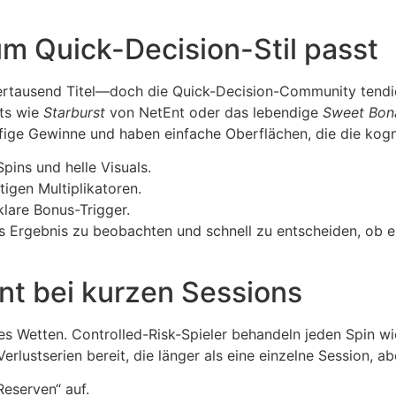
um Quick-Decision-Stil passt
rtausend Titel—doch die Quick-Decision-Community tendier
its wie
Starburst
von NetEnt oder das lebendige
Sweet Bon
äufige Gewinne und haben einfache Oberflächen, die die kogn
 Spins und helle Visuals.
igen Multiplikatoren.
lare Bonus-Trigger.
das Ergebnis zu beobachten und schnell zu entscheiden, ob e
t bei kurzen Sessions
s Wetten. Controlled-Risk-Spieler behandeln jeden Spin wie
Verlustserien bereit, die länger als eine einzelne Session, 
„Reserven“ auf.