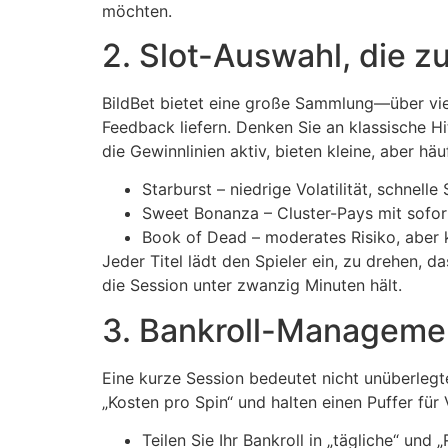
möchten.
2. Slot-Auswahl, die z
BildBet bietet eine große Sammlung—über vie
Feedback liefern. Denken Sie an klassische H
die Gewinnlinien aktiv, bieten kleine, aber h
Starburst – niedrige Volatilität, schnelle
Sweet Bonanza – Cluster-Pays mit sofort
Book of Dead – moderates Risiko, aber k
Jeder Titel lädt den Spieler ein, zu drehen, 
die Session unter zwanzig Minuten hält.
3. Bankroll-Managemen
Eine kurze Session bedeutet nicht unüberlegte
„Kosten pro Spin“ und halten einen Puffer für 
Teilen Sie Ihr Bankroll in „tägliche“ und 