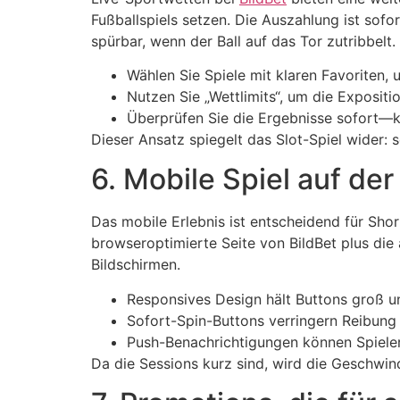
Fußballspiels setzen. Die Auszahlung ist sofo
spürbar, wenn der Ball auf das Tor zutribbelt.
Wählen Sie Spiele mit klaren Favoriten, 
Nutzen Sie „Wettlimits“, um die Expositi
Überprüfen Sie die Ergebnisse sofort—
Dieser Ansatz spiegelt das Slot-Spiel wider: 
6. Mobile Spiel auf de
Das mobile Erlebnis ist entscheidend für Sho
browseroptimierte Seite von BildBet plus die 
Bildschirmen.
Responsives Design hält Buttons groß un
Sofort-Spin-Buttons verringern Reibung
Push-Benachrichtigungen können Spieler 
Da die Sessions kurz sind, wird die Geschwin