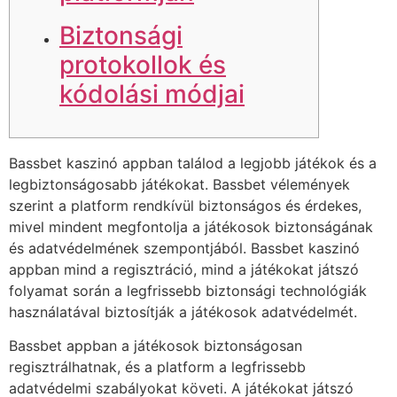
Biztonsági
protokollok és
kódolási módjai
Bassbet kaszinó appban találod a legjobb játékok és a
legbiztonságosabb játékokat. Bassbet vélemények
szerint a platform rendkívül biztonságos és érdekes,
mivel mindent megfontolja a játékosok biztonságának
és adatvédelmének szempontjából. Bassbet kaszinó
appban mind a regisztráció, mind a játékokat játszó
folyamat során a legfrissebb biztonsági technológiák
használatával biztosítják a játékosok adatvédelmét.
Bassbet appban a játékosok biztonságosan
regisztrálhatnak, és a platform a legfrissebb
adatvédelmi szabályokat követi. A játékokat játszó