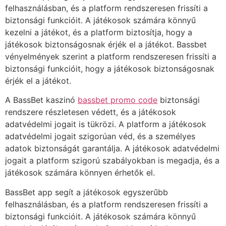
felhasználásban, és a platform rendszeresen frissíti a
biztonsági funkcióit. A játékosok számára könnyű
kezelni a játékot, és a platform biztosítja, hogy a
játékosok biztonságosnak érjék el a játékot. Bassbet
vényelmények szerint a platform rendszeresen frissíti a
biztonsági funkcióit, hogy a játékosok biztonságosnak
érjék el a játékot.
A BassBet kaszinó
bassbet promo code
biztonsági
rendszere részletesen védett, és a játékosok
adatvédelmi jogait is tükrözi. A platform a játékosok
adatvédelmi jogait szigorúan véd, és a személyes
adatok biztonságát garantálja. A játékosok adatvédelmi
jogait a platform szigorú szabályokban is megadja, és a
játékosok számára könnyen érhetők el.
BassBet app segít a játékosok egyszerűbb
felhasználásban, és a platform rendszeresen frissíti a
biztonsági funkcióit. A játékosok számára könnyű