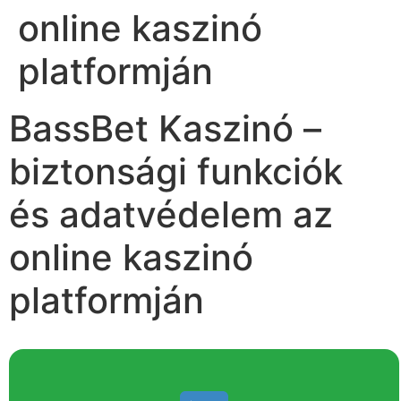
online kaszinó
platformján
BassBet Kaszinó –
biztonsági funkciók
és adatvédelem az
online kaszinó
platformján