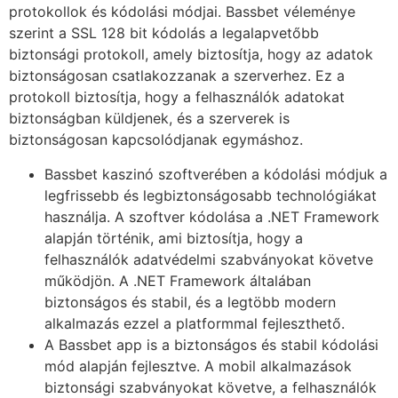
protokollok és kódolási módjai. Bassbet véleménye
szerint a SSL 128 bit kódolás a legalapvetőbb
biztonsági protokoll, amely biztosítja, hogy az adatok
biztonságosan csatlakozzanak a szerverhez. Ez a
protokoll biztosítja, hogy a felhasználók adatokat
biztonságban küldjenek, és a szerverek is
biztonságosan kapcsolódjanak egymáshoz.
Bassbet kaszinó szoftverében a kódolási módjuk a
legfrissebb és legbiztonságosabb technológiákat
használja. A szoftver kódolása a .NET Framework
alapján történik, ami biztosítja, hogy a
felhasználók adatvédelmi szabványokat követve
működjön. A .NET Framework általában
biztonságos és stabil, és a legtöbb modern
alkalmazás ezzel a platformmal fejleszthető.
A Bassbet app is a biztonságos és stabil kódolási
mód alapján fejlesztve. A mobil alkalmazások
biztonsági szabványokat követve, a felhasználók