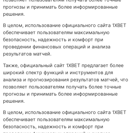
прогнозы и принимать более информированные
решения.
В целом, использование официального сайта 1XBET
обеспечивает пользователям максимальную
безопасность, надежность и комфорт при
проведении финансовых операций и анализа
результатов матчей.
Также, официальный сайт 1XBET предлагает более
широкий спектр функций и инструментов для
анализа и прогнозирования результатов матчей, что
позволяет пользователям получать более точные
прогнозы и принимать более информированные
решения.
В целом, использование официального сайта 1XBET
обеспечивает пользователям максимальную
безопасность, надежность и комфорт при