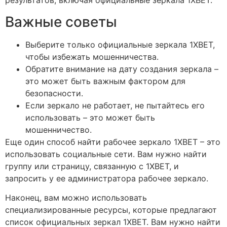
результатов, включая официальные зеркала 1XBET.
Важные советы
Выберите только официальные зеркала 1XBET,
чтобы избежать мошенничества.
Обратите внимание на дату создания зеркала –
это может быть важным фактором для
безопасности.
Если зеркало не работает, не пытайтесь его
использовать – это может быть
мошенничество.
Еще один способ найти рабочее зеркало 1XBET – это
использовать социальные сети. Вам нужно найти
группу или страницу, связанную с 1XBET, и
запросить у ее администратора рабочее зеркало.
Наконец, вам можно использовать
специализированные ресурсы, которые предлагают
список официальных зеркал 1XBET. Вам нужно найти