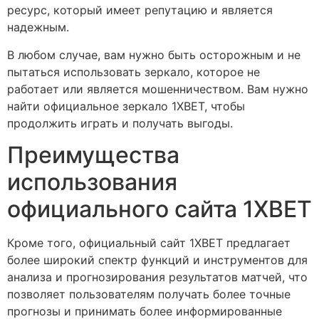
ресурс, который имеет репутацию и является
надежным.
В любом случае, вам нужно быть осторожным и не
пытаться использовать зеркало, которое не
работает или является мошенничеством. Вам нужно
найти официальное зеркало 1XBET, чтобы
продолжить играть и получать выгоды.
Преимущества
использования
официального сайта 1XBET
Кроме того, официальный сайт 1XBET предлагает
более широкий спектр функций и инструментов для
анализа и прогнозирования результатов матчей, что
позволяет пользователям получать более точные
прогнозы и принимать более информированные