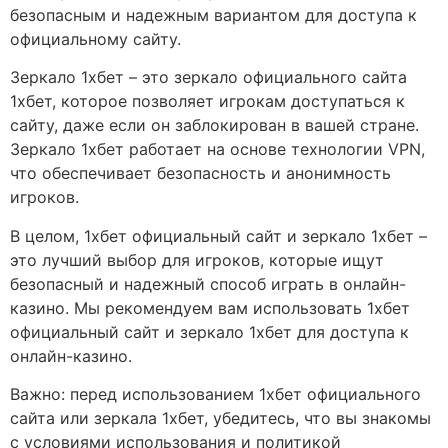
безопасным и надежным вариантом для доступа к
официальному сайту.
Зеркало 1хбет – это зеркало официального сайта
1хбет, которое позволяет игрокам доступаться к
сайту, даже если он заблокирован в вашей стране.
Зеркало 1хбет работает на основе технологии VPN,
что обеспечивает безопасность и анонимность
игроков.
В целом, 1хбет официальный сайт и зеркало 1хбет –
это лучший выбор для игроков, которые ищут
безопасный и надежный способ играть в онлайн-
казино. Мы рекомендуем вам использовать 1хбет
официальный сайт и зеркало 1хбет для доступа к
онлайн-казино.
Важно: перед использованием 1хбет официального
сайта или зеркала 1хбет, убедитесь, что вы знакомы
с условиями использования и политикой