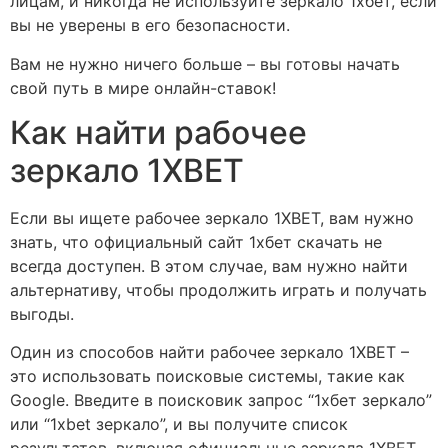
лицам, и никогда не используйте зеркало 1хбет, если
вы не уверены в его безопасности.
Вам не нужно ничего больше – вы готовы начать
свой путь в мире онлайн-ставок!
Как найти рабочее
зеркало 1XBET
Если вы ищете рабочее зеркало 1XBET, вам нужно
знать, что официальный сайт 1хбет скачать не
всегда доступен. В этом случае, вам нужно найти
альтернативу, чтобы продолжить играть и получать
выгоды.
Один из способов найти рабочее зеркало 1XBET –
это использовать поисковые системы, такие как
Google. Введите в поисковик запрос “1хбет зеркало”
или “1xbet зеркало”, и вы получите список