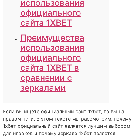
использования
официального
сайта 1XBET
Преимущества
использования
официального
сайта 1XBET в
сравнении с
зеркалами
Если вы ищете официальный сайт 1хбет, то вы на
правом пути. В этом тексте мы рассмотрим, почему
1хбет официальный сайт является лучшим выбором
для игроков и почему зеркало 1хбет является